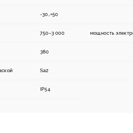
-30…+50
750–3 000
мощность электр
380
аской
Sa2
IP54