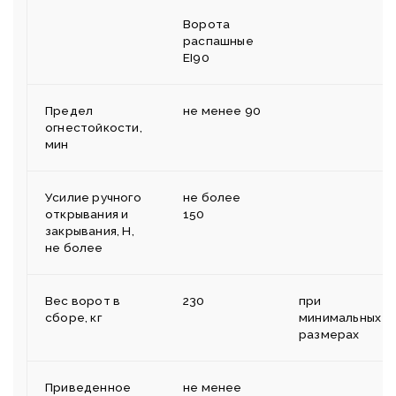
Ворота
распашные
EI90
Предел
не менее 90
огнестойкости,
мин
Усилие ручного
не более
открывания и
150
закрывания, Н,
не более
Вес ворот в
230
при
сборе, кг
минимальных
размерах
Приведенное
не менее