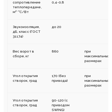
сопротивление
0,4-0,8
теплопередаче,
м² *°С/Вт
Звукоизоляция,
до 20
дБ, класс (ГОСТ
31174)
Вес ворот в
860
при
сборе, кг
максимальных
размерах
Угол открытия
170 (без
при
створок, град
привода)
максимальных
размерах
Угол открытия
90-120 (с
створок, град
приводом
SWING)