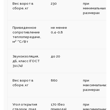
Вес ворот в
230
при
сборе, кг
минимальных
размерах
Приведенное
не менее
сопротивление
0,4-0,8
теплопередаче,
м² *°С/Вт
Звукоизоляция,
до 20
дБ, класс (ГОСТ
31174)
Вес ворот в
860
при
сборе, кг
максимальных
размерах
Угол открытия
170 (без
при
створок, град
привода)
максимальных