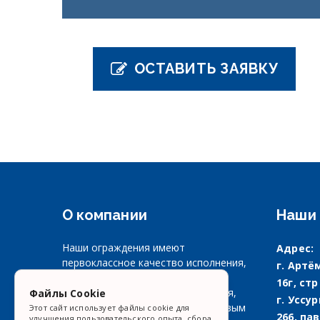
ОСТАВИТЬ ЗАЯВКУ
О компании
Наши 
Наши ограждения имеют
Адрес:
первоклассное качество исполнения,
г. Артём
несколько типов подъема,
16г, стр
направлений и способов открытия,
Файлы Cookie
г. Уссу
минимальные требования к боковым
Этот сайт использует файлы cookie для
266, пав
улучшения пользовательского опыта, сбора