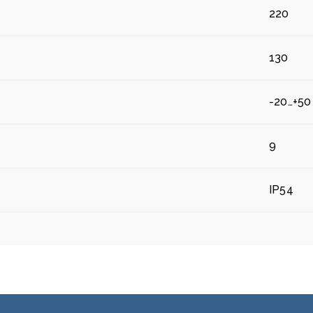
220
130
-20…+50
9
IP54