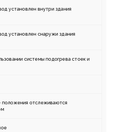
вод установлен внутри здания
вод установлен снаружи здания
льзовании системы подогрева стоек и
е положения отслеживаются
ом
ное