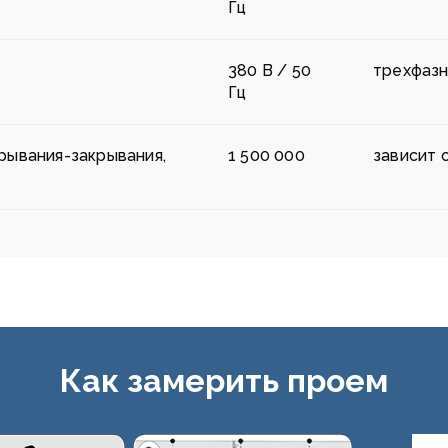
Гц
380 В / 50
трехфаз
Гц
рывания-закрывания,
1 500 000
зависит 
Как замерить проем