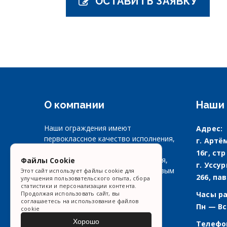
ОСТАВИТЬ ЗАЯВКУ
О компании
Наши 
Наши ограждения имеют
Адрес:
первоклассное качество исполнения,
г. Артём
несколько типов подъема,
16г, стр
направлений и способов открытия,
Файлы Cookie
г. Уссу
минимальные требования к боковым
Этот сайт использует файлы cookie для
266, пав
улучшения пользовательского опыта, сбора
простенкам и притолоке.
статистики и персонализации контента.
Часы р
Продолжая использовать сайт, вы
соглашаетесь на использование файлов
Пн — Вс
cookie
Хорошо
Телефо