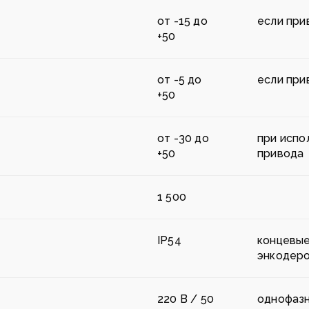
от -15 до
если при
+50
от -5 до
если при
+50
от -30 до
при испо
+50
привода
1 500
IP54
концевы
энкодер
220 В / 50
однофаз