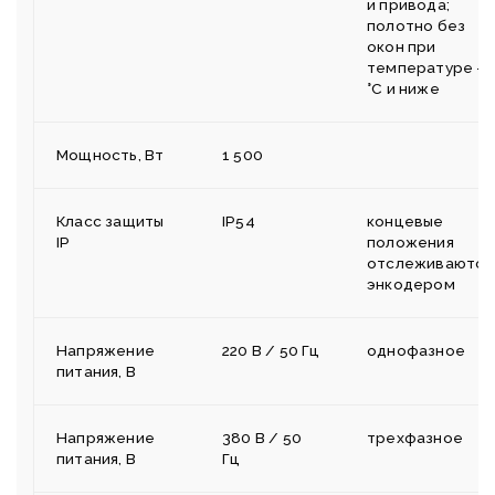
и привода;
полотно без
окон при
температуре -5
°C и ниже
Мощность, Вт
1 500
Класс защиты
IP54
концевые
IP
положения
отслеживаются
энкодером
Напряжение
220 В / 50 Гц
однофазное
питания, В
Напряжение
380 В / 50
трехфазное
питания, В
Гц