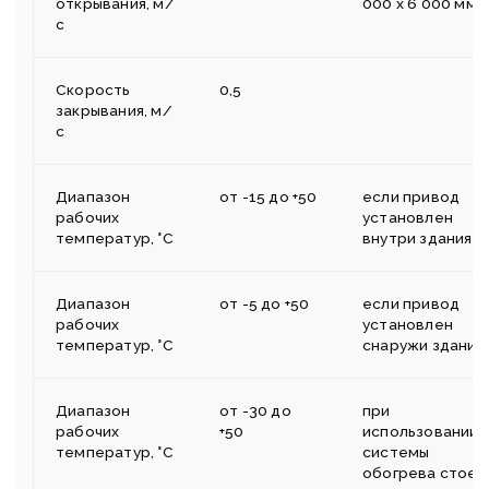
открывания, м/
000 х 6 000 мм
с
Скорость
0,5
закрывания, м/
с
Диапазон
от -15 до +50
если привод
рабочих
установлен
температур, °С
внутри здания
Диапазон
от -5 до +50
если привод
рабочих
установлен
температур, °С
снаружи здания
Диапазон
от -30 до
при
рабочих
+50
использовании
температур, °С
системы
обогрева стоек