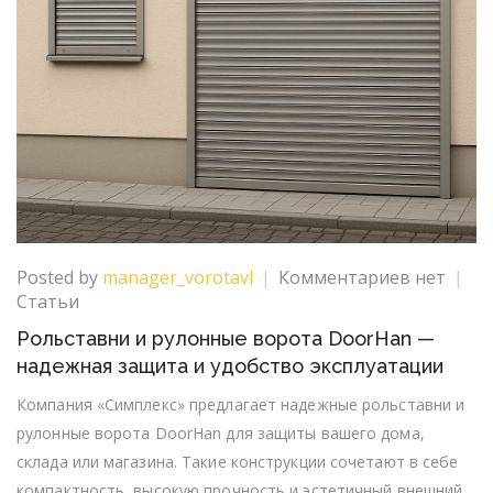
к
Posted by
manager_vorotavl
Комментариев
нет
записи
Статьи
Рольстав
Рольставни и рулонные ворота DoorHan —
и
надежная защита и удобство эксплуатации
рулонны
ворота
Компания «Симплекс» предлагает надежные рольставни и
DoorHan
рулонные ворота DoorHan для защиты вашего дома,
—
склада или магазина. Такие конструкции сочетают в себе
надежна
компактность, высокую прочность и эстетичный внешний