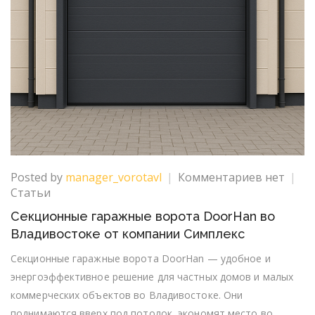
к
Posted by
manager_vorotavl
Комментариев
нет
записи
Статьи
Секцион
Секционные гаражные ворота DoorHan во
гаражны
Владивостоке от компании Симплекс
ворота
DoorHan
Секционные гаражные ворота DoorHan — удобное и
во
энергоэффективное решение для частных домов и малых
Владивос
коммерческих объектов во Владивостоке. Они
от
поднимаются вверх под потолок, экономят место во