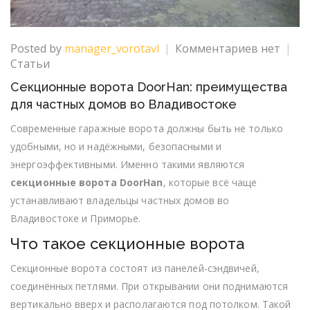
к
Posted by
manager_vorotavl
Комментариев
нет
записи
Статьи
Секцион
Секционные ворота DoorHan: преимущества
ворота
для частных домов во Владивостоке
DoorHan:
преимущ
Современные гаражные ворота должны быть не только
для
удобными, но и надёжными, безопасными и
частных
энергоэффективными. Именно такими являются
домов
секционные ворота DoorHan
, которые всё чаще
во
Владивос
устанавливают владельцы частных домов во
Владивостоке и Приморье.
Что такое секционные ворота
Секционные ворота состоят из панелей-сэндвичей,
соединённых петлями. При открывании они поднимаются
вертикально вверх и располагаются под потолком. Такой